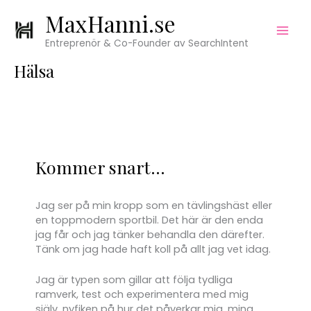
Hoppa
Kategorier
MaxHanni.se
till
innehåll
Entreprenör & Co-Founder av SearchIntent
Hälsa
Kommer snart…
Jag ser på min kropp som en tävlingshäst eller
en toppmodern sportbil. Det här är den enda
jag får och jag tänker behandla den därefter.
Tänk om jag hade haft koll på allt jag vet idag.
Jag är typen som gillar att följa tydliga
ramverk, test och experimentera med mig
själv, nyfiken på hur det påverkar mig, mina