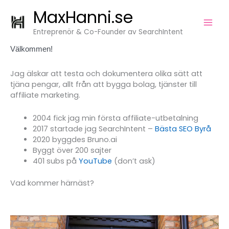
Hoppa
Kategorier
MaxHanni.se
till
innehåll
Entreprenör & Co-Founder av SearchIntent
Välkommen!
Jag älskar att testa och dokumentera olika sätt att
tjäna pengar, allt från att bygga bolag, tjänster till
affiliate marketing.
2004 fick jag min första affiliate-utbetalning
2017 startade jag SearchIntent –
Bästa SEO Byrå
2020 byggdes Bruno.ai
Byggt över 200 sajter
401 subs på
YouTube
(don’t ask)
Vad kommer härnäst?